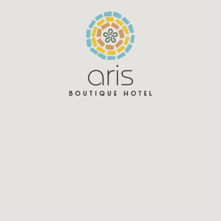
Aris Hotel